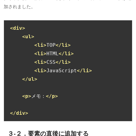
加されました。
<div>
<ul>
<li>
TOP
</li>
<li>
HTML
</li>
<li>
CSS
</li>
<li>
JavaScript
</li>
</ul>
<p>
メモ：
</p>
</div>
３-２．要素の直後に追加する