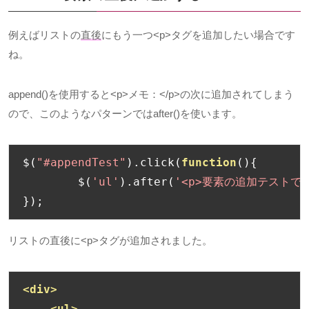
例えばリストの
直後
にもう一つ
<p>
タグを追加したい場合です
ね。
append()を使用すると
<p>
メモ：
</p>
の次に追加されてしまう
ので、このようなパターンでは
after()
を使います。
$
(
"#appendTest"
).
click
(
function
(){
	$
(
'ul'
).
after
(
'<p>要素の追加テストです
});
リストの直後に
<p>
タグが追加されました。
<div>
<ul>