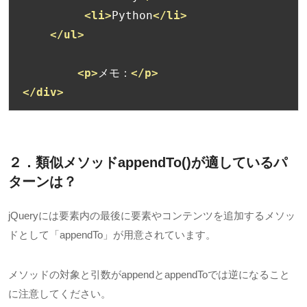
<li>
Python
</li>
</ul>
<p>
メモ：
</p>
</div>
２．類似メソッド
appendTo()
が適しているパ
ターンは？
jQueryには要素内の最後に要素やコンテンツを追加するメソッ
ドとして「
appendTo
」が用意されています。
メソッドの対象と引数が
append
と
appendTo
では逆になること
に注意してください。