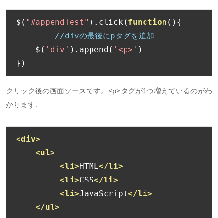
$
(
"#appendTest"
).
click
(
function
(){
//divの最後にpタグを追加
    $
(
'div'
).
append
(
'<p>'
)
})
クリック後の画面ソースです。
<p>
タグが
1
つ増えているのがわ
かります。
<div>
<ul>
<li>
HTML
</li>
<li>
CSS
</li>
<li>
JavaScript
</li>
</ul>