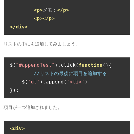
<p>
メモ：
</p>
<p></p>
</div>
リストの中にも追加してみましょう。
$
(
"#appendTest"
).
click
(
function
(){
//リストの最後に項目を追加する
    $
(
'ul'
).
append
(
'<li>'
)
});
項目が一つ追加されました。
<div>