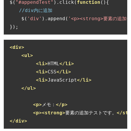
$
(
"#appendTest"
).
click
(
function
(){
//div内に追加
    $
(
'div'
).
append
(
'<p><strong>要素の追加テ
});
<div>
<ul>
<li>
HTML
</li>
<li>
CSS
</li>
<li>
JavaScript
</li>
</ul>
<p>
メモ：
</p>
<p><strong>
要素の追加テストです。
</st
</div>