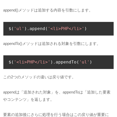
append()メソッドは追加する内容を引数にします。
$
(
'ul'
).
append
(
'<li>PHP</li>'
)
appendTo()メソッドは追加される対象を引数にします。
$
(
'<li>PHP</li>'
).
appendTo
(
'ul'
)
この2つのメソッドの違いは戻り値です。
appendは「追加された対象」を、
appendTo
は「追加した要素
やコンテンツ」を返します。
要素の追加後にさらに処理を行う場合はこの戻り値が重要に