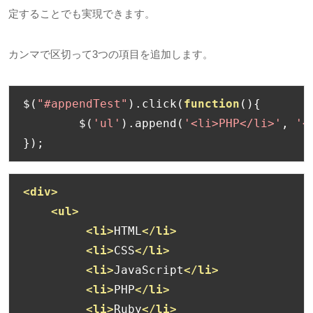
定することでも実現できます。
カンマで区切って
3
つの項目を追加します。
$
(
"#appendTest"
).
click
(
function
(){
	$
(
'ul'
).
append
(
'<li>PHP</li>'
,
'<
});
<div>
<ul>
<li>
HTML
</li>
<li>
CSS
</li>
<li>
JavaScript
</li>
<li>
PHP
</li>
<li>
Ruby
</li>