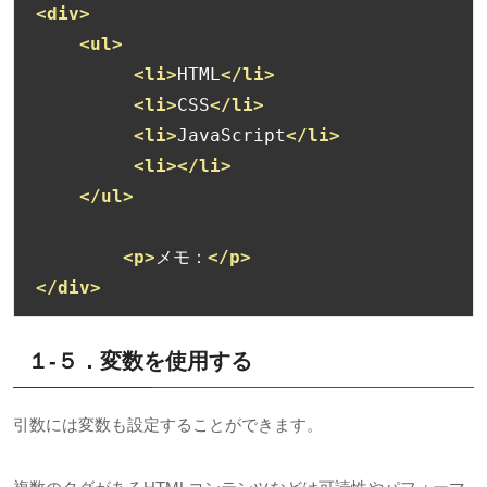
<div>
<ul>
<li>
HTML
</li>
<li>
CSS
</li>
<li>
JavaScript
</li>
<li></li>
</ul>
<p>
メモ：
</p>
</div>
１-５．
変数を使用する
引数には変数も設定することができます。