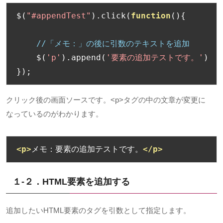
$
(
"#appendTest"
).
click
(
function
(){
//「メモ：」の後に引数のテキストを追加
    $
(
'p'
).
append
(
'要素の追加テストです。'
)
});
クリック後の画面ソースです。
<p>
タグの中の文章が変更に
なっているのがわかります。
<p>
メモ：要素の追加テストです。
</p>
１-２．HTML
要素を追加する
追加したい
HTML
要素のタグを引数として指定します。