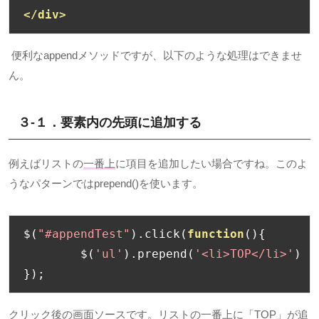
</div>
便利なappendメソッドですが、以下のような処理はできませ
ん。
３-１．要素内の先頭に追加する
例えばリストの
一番上
に項目を追加したい場合ですね。このよ
うなパターンでは
prepend()
を使います。
$
(
"#appendTest"
).
click
(
function
(){
	$
(
'ul'
).
prepend
(
'<li>TOP</li>'
)
});
クリック後の画面ソースです。リストの一番上に「
TOP
」が追