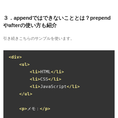
３．
appendではできないこととは？
prepend
や
after
の使い方も紹介
引き続きこちらのサンプルを使います。
<div>
<ul>
<li>
HTML
</li>
<li>
CSS
</li>
<li>
JavaScript
</li>
</ul>
<p>
メモ：
</p>