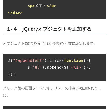
<p>
メモ：
</p>
</div>
１-４．jQuery
オブジェクトを追加する
オブジェクト
($()
で指定された要素
)
を引数に設定します。
$
(
"#appendTest"
).
click
(
function
(){
	$
(
'ul'
).
append
(
$
(
'<li>'
));
});
クリック後の画面ソースです。リストの中身が追加されまし
た。