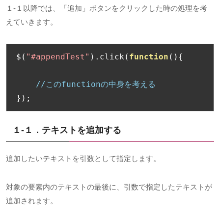
１-１以降では、「追加」ボタンをクリックした時の処理を考
えていきます。
$
(
"#appendTest"
).
click
(
function
(){
//このfunctionの中身を考える
});
１-１．テキストを追加する
追加したいテキストを引数として指定します。
対象の要素内のテキストの最後に、引数で指定したテキストが
追加されます。