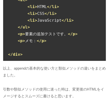
<li>
HTML
</li>
<li>
CSS
</li>
<li>
JavaScript
</li>
</ul>
<p>
要素の追加テストです。
</p>
<p>
メモ：
</p>
</div>
以上、appendの基本的な使い方と類似メソッドの違いをまとめ
ました。
引数や類似メソッドの使用に迷った時は、変更後の
HTML
をイ
メージするとスムーズに書けると思います。