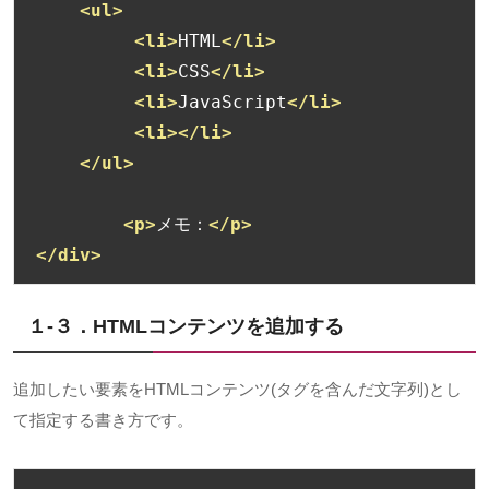
<ul>
<li>
HTML
</li>
<li>
CSS
</li>
<li>
JavaScript
</li>
<li></li>
</ul>
<p>
メモ：
</p>
</div>
１-３．HTML
コンテンツを追加する
追加したい要素を
HTML
コンテンツ
(
タグを含んだ文字列
)
とし
て指定する書き方です。