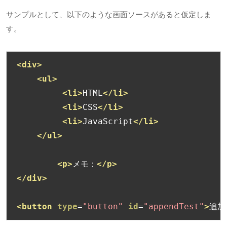
サンプルとして、以下のような画面ソースがあると仮定しま
す。
<div>
<ul>
<li>
HTML
</li>
<li>
CSS
</li>
<li>
JavaScript
</li>
</ul>
<p>
メモ：
</p>
</div>
<button
type
=
"button"
id
=
"appendTest"
>
追加