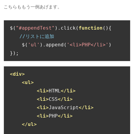
こちらももう一例あげます。
$
(
"#appendTest"
).
click
(
function
(){
//リストに追加
    $
(
'ul'
).
append
(
'<li>PHP</li>'
)
});
<div>
<ul>
<li>
HTML
</li>
<li>
CSS
</li>
<li>
JavaScript
</li>
<li>
PHP
</li>
</ul>