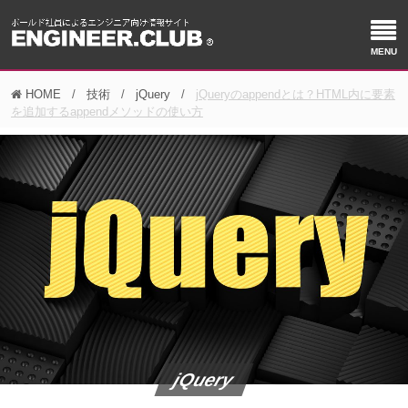
HOME
技術
jQuery
jQueryのappendとは？HTML内に要素
を追加するappendメソッドの使い方
jQuery