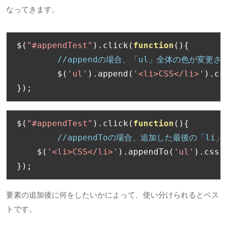
なってきます。
$
(
"#appendTest"
).
click
(
function
(){
//appendの場合、「ul」全体の色が変更さ
	$
(
'ul'
).
append
(
'<li>CSS</li>'
).
cs
});
$
(
"#appendTest"
).
click
(
function
(){
//appendToの場合、追加した最後の「li
    $
(
'<li>CSS</li>'
).
appendTo
(
'ul'
).
css
(
});
要素の追加後に何をしたいかによって、使い分けられるとベス
トです。