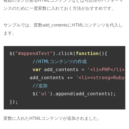
複数のタグがある
HTML
コンテンツなどは可読性やパフォーマ
ンスのために一度変数に入れておく方法がおすすめです。
サンプルでは、変数
add_contents
に
HTML
コンテンツを代入し
ます。
$
(
"#appendTest"
).
click
(
function
(){
//HTMLコンテンツの作成
var
 add_contents 
=
'<li>PHP</li>'
       add_contents 
+=
'<li><strong>Ruby<
//追加
	$
(
'ul'
).
append
(
add_contents
);
});
変数に入れた
HTML
コンテンツが追加されました。