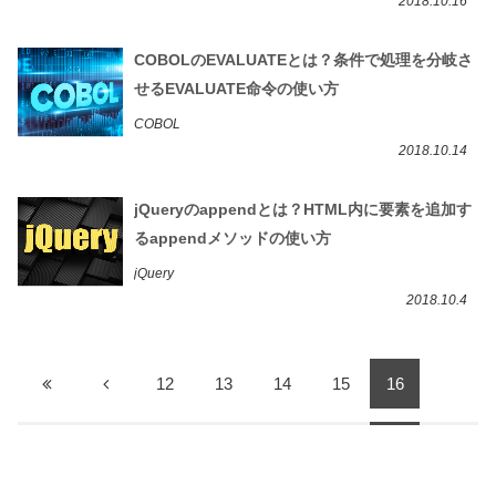
2018.10.16
COBOLのEVALUATEとは？条件で処理を分岐さ
せるEVALUATE命令の使い方
COBOL
2018.10.14
jQueryのappendとは？HTML内に要素を追加す
るappendメソッドの使い方
jQuery
2018.10.4
12
13
14
15
16