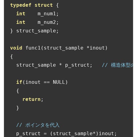
typedef
struct
{
int
    m_num1
;
int
    m_num2
;
}
 struct_sample
;
void
 func1
(
struct_sample 
*
inout
)
{
  struct_sample 
*
 p_struct
;
// 構造体型
if
(
inout 
==
 NULL
)
{
return
;
}
// ポインタを代入
  p_struct 
=
(
struct_sample
*)
inout
;