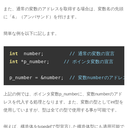
また、通常の変数のアドレスを取得する場合は、変数名の先頭
に「&」（アンパサンド）を付けます。
簡単な例を以下に記します。
int
  number
;
// 通常の変数の宣言
int
*
p_number
;
// ポインタ変数の宣言
p_number 
=
&
number
;
// 変数numberのアドレス
上記の例では、ポインタ変数p_numberに、変数numberのアド
レスを代入する処理となります。また、変数の型としてint型を
使用していますが、型は全ての型で使用する事が可能です。
例えば、構造体をtypedefで型宣言した構造体型にも適用可能で