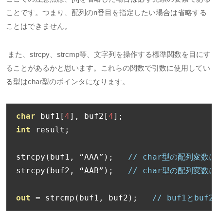
ことです。つまり、配列のn番目を指定したい場合は省略する
ことはできません。
また、strcpy、strcmp等、文字列を操作する標準関数を目にす
ることがあるかと思います。これらの関数で引数に使用してい
る型はchar型のポインタになります。
char
 buf1
[
4
],
 buf2
[
4
];
int
 result
;
strcpy
(
buf1
,
“
AAA
”);
// char型の配列変数
strcpy
(
buf2
,
“
AAB
”);
// char型の配列変数
out
=
 strcmp
(
buf1
,
 buf2
);
// buf1とbu