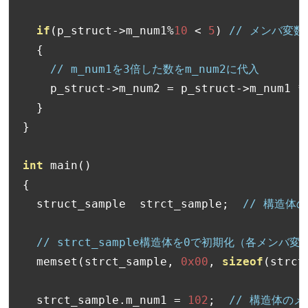
if
(
p_struct
->
m_num1
%
10
<
5
)
// メンバ変数
{
// m_num1を3倍した数をm_num2に代入
    p_struct
->
m_num2 
=
 p_struct
->
m_num1 
*
}
}
int
 main
()
{
  struct_sample  strct_sample
;
// 構造体
// strct_sample構造体を0で初期化（各メン
  memset
(
strct_sample
,
0x00
,
sizeof
(
strct
  strct_sample
.
m_num1 
=
102
;
// 構造体のメ