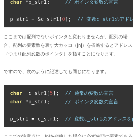
char
*
p_str1
;
// ポインタ変数の宣言
p_str1 
=
&
c_str1
[
0
];
// 変数c_str1のアドレ
ここまでは配列でないポインタと変わりませんが、配列の場
合、配列の要素数を表す大カッコ（[n]）を省略するとアドレス
（つまり配列変数のポインタ）を指すことになります。
ですので、次のように記述しても同じになります。
char
  c_str1
[
5
];
// 通常の変数の宣言
char
*
p_str1
;
// ポインタ変数の宣言
p_str1 
=
 c_str1
;
// 変数c_str1のアドレスをp
ここでの注意点は、[n]を省略した場合は必ず先頭の要素である