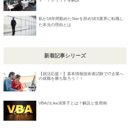
ト・デメリットを解説
私が18年間勤めたSIerを辞めSES業界に転職し
た本当の理由とは
新着記事シリーズ
【就活応援！】基本情報技術者試験でIT企業へ
の就職を勝ち取ろう！！
VBAのLike演算子とは？解説と使用例