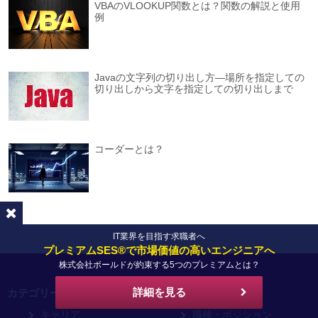
VBAのVLOOKUP関数とは？関数の解説と使用
例
Javaの文字列の切り出し方―場所を指定しての
切り出しから文字を指定しての切り出しまで
コーダーとは？
IT業界を目指す求職者へ
プレミアムSES®で市場価値の高いエンジニアへ
株式会社ボールドが約束する5つのプレミアムとは？
詳細を見る
カテゴリー
キャリア
職種・ポジション