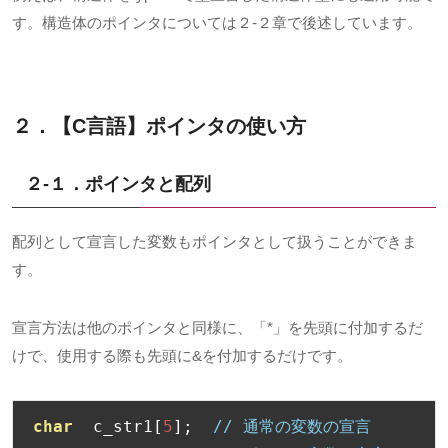
す。構造体のポインタについては２-２章で後述しています。
２．【C言語】ポインタの使い方
２-１．
ポインタと配列
配列として宣言した変数もポインタとして扱うことができま
す。
宣言方法は他のポインタと同様に、「*」を先頭に付加するだ
けで、使用する際も先頭に&を付加するだけです。
char
  c_str1
[
5
];
// 通常の変数の宣言