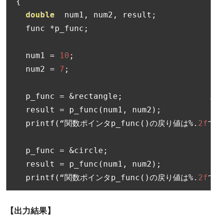
{
double
  num1
,
 num2
,
 result
;
  func 
*
p_func
;
  num1 
=
10
;
  num2 
=
7
;
  p_func 
=
&
rectangle
;
/
  result 
=
 p_func
(
num1
,
 num2
);
  printf
(“関数ポインタ
p_func
()の戻り値は%.
2f
で
  p_func 
=
&
circle
;
  result 
=
 p_func
(
num1
,
 num2
);
  printf
(“関数ポインタ
p_func
()の戻り値は%.
2f
で
【出力結果】