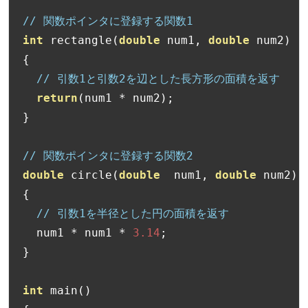
// 関数ポインタに登録する関数1
int
 rectangle
(
double
 num1
,
double
 num2
)
{
// 引数1と引数2を辺とした長方形の面積を返す
return
(
num1 
*
 num2
);
}
// 関数ポインタに登録する関数2
double
 circle
(
double
  num1
,
double
 num2
)
{
// 引数1を半径とした円の面積を返す
  num1 
*
 num1 
*
3.14
;
}
int
 main
()