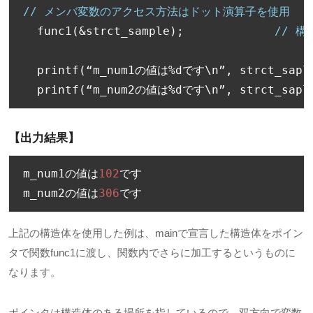
// メンバ変数のアクセス方法はドット演算子を使用
  func1
(&
strct_sample
);
// 
  printf
(“
m_num1
の値は%
d
です
\n
”,
 strct_sapl
  printf
(“
m_num2
の値は%
d
です
\n
”,
 strct_sapl
【出力結果】
m_num1
の値は
102
です
m_num2
の値は
306
です
上記の構造体を使用した例は、mainで宣言した構造体をポイン
タで関数func1に渡し、関数内でさらに加工するというものに
なります。
ポインタは構造体のある場所を指しているので、双方向で変数