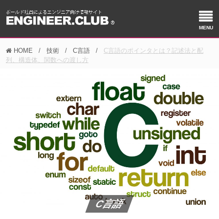
HOME
技術
C言語
C言語のポインタとは？記述法と配
列、構造体、関数への渡し方
C言語