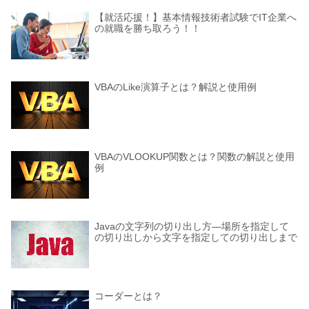
【就活応援！】基本情報技術者試験でIT企業へ
の就職を勝ち取ろう！！
VBAのLike演算子とは？解説と使用例
VBAのVLOOKUP関数とは？関数の解説と使用
例
Javaの文字列の切り出し方―場所を指定して
の切り出しから文字を指定しての切り出しまで
コーダーとは？